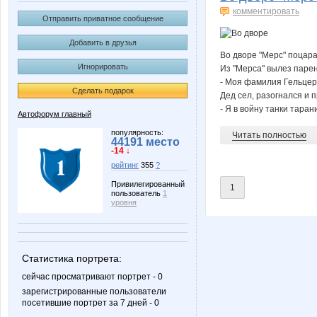
комментировать
Отправить приватное сообщение
Добавить в друзья
Во дворе "Мерс" поцарап
Игнорировать
Из "Мерса" вылез парен
- Моя фамилия Гельцер!
Сделать подарок
Дед сел, разогнался и 
- Я в войну танки тарани
Автофорум главный
популярность:
Читать полностью
44191 место
-14 ↓
рейтинг
355
?
Привилегированный
1
пользователь
1
уровня
Статистика портрета:
сейчас просматривают портрет - 0
зарегистрированные пользователи
посетившие портрет за 7 дней - 0