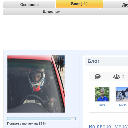
Блог
( 1 )
Основное
Др
Шпионаж
Блог
2
kwk
Миза
Портрет заполнен на 93 %
Во дворе "Мерс"